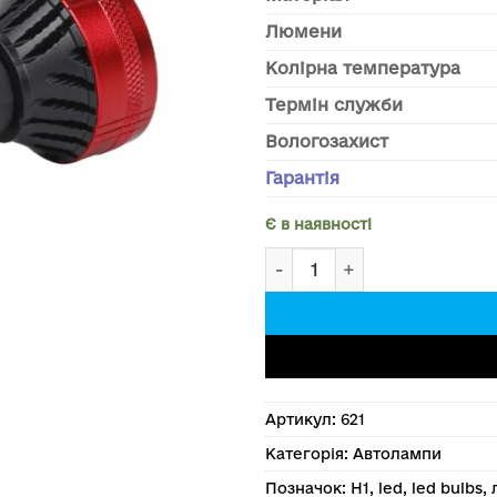
Люмени
Колірна температура
Термін служби
Вологозахист
Гарантія
Є в наявності
Світлодіодна лед авто лам
Артикул:
621
Категорія:
Автолампи
Позначок:
H1
,
led
,
led bulbs
,