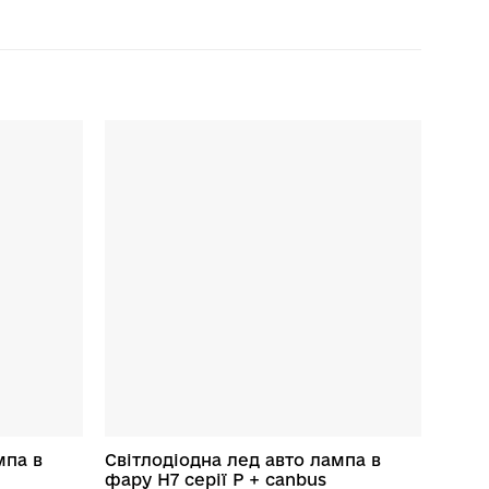
мпа в
Світлодіодна лед авто лампа в
фару H7 серії P + canbus