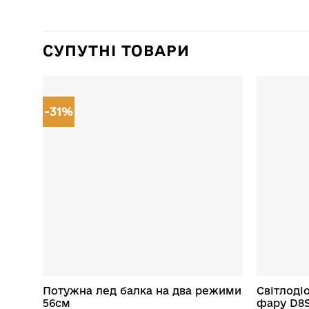
СУПУТНІ ТОВАРИ
-31%
Потужна лед балка на два режими
Світлоді
56см
фару D8