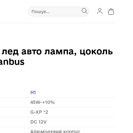
Шукати:
 лед авто лампа, цоколь
canbus
H1
45W-+10%
G-XP *2
DC 12V
Алюмінієвий корпус