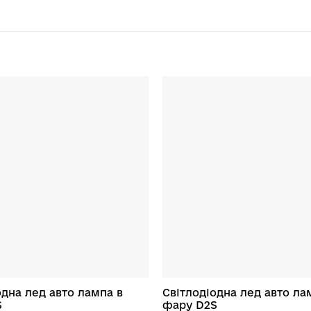
одна лед авто лампа в
Світлодіодна лед авто ла
S
фару D2S