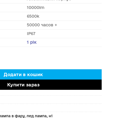
10000lm
6500k
50000 часов +
IP67
1 рік
па, цоколь H1 серії С + canbus кількість
Додати в кошик
Купити зараз
лампа в фару
,
лед лампа
,
н1