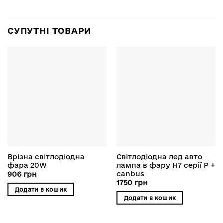
СУПУТНІ ТОВАРИ
Врізна світлодіодна
Світлодіодна лед авто
фара 20W
лампа в фару H7 серії P +
canbus
906
грн
1750
грн
Додати в кошик
Додати в кошик