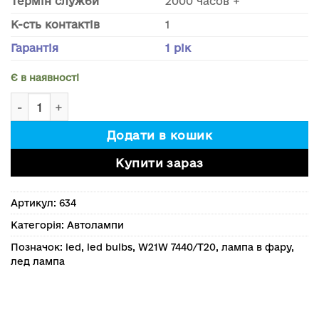
Термін служби
2000 часов +
К-сть контактів
1
Гарантія
1 рік
Є в наявності
Світлодіодна лампа W21W 7440/T20 canbus. Комплект 
Додати в кошик
Купити зараз
Артикул:
634
Категорія:
Автолампи
Позначок:
led
,
led bulbs
,
W21W 7440/T20
,
лампа в фару
,
лед лампа