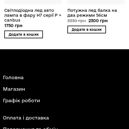
Світлодіодна лед авто
Потужна лед балка на
лампа в фару H7 серії P +
два режими 56см
canbus
Оригінальна
Поточна
3330
грн
2300
грн
ціна:
ціна:
1750
грн
3330 грн.
2300 грн.
Додати в кошик
Додати в кошик
Головна
Магазин
Графік роботи
Оплата і доставка