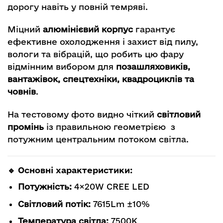
дорогу навіть у повній темряві.
Міцний
алюмінієвий корпус
гарантує
ефективне охолодження і захист від пилу,
вологи та вібрацій, що робить цю фару
відмінним вибором для
позашляховиків,
вантажівок, спецтехніки, квадроциклів та
човнів
.
На тестовому фото видно чіткий
світловий
промінь
із правильною геометрією з
потужним центральним потоком світла.
🔹 Основні характеристики:
Потужність:
4×20W CREE LED
Світловий потік:
7615Lm ±10%
Температура світла:
7500K