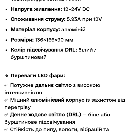
Напруга живлення:
12–24V DC
Споживання струму:
5.93A при 12V
Матеріал корпусу:
алюміній
Розміри:
136×166×90 мм
Колір підсвічування DRL:
білий /
бурштиновий
🔹 Переваги LED фари:
✅ Потужне
дальнє світло
з високою
інтенсивністю
✅ Міцний
алюмінієвий корпус
із захистом від
перегріву
✅
Денне ходове світло (DRL)
— біле або
бурштинове підсвічування
✅ Стійкість до пилу, вологи, вібрацій та