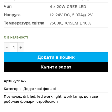
Чип
4 x 20W CREE LED
Напруга
12-24V DC, 5.93A@12V
Температура світла
7500К, 7615LM ± 10%
Є в наявності
Лед фари. Пара. Combo світло. 80W*2 кількість
Додати в кошик
Купити зараз
Артикул:
472
Категорія:
Додаткові фонарі
Позначок:
drl
,
led
,
led work light
,
work lamp
,
доп свет
,
робочие фонари
,
стробоскоп