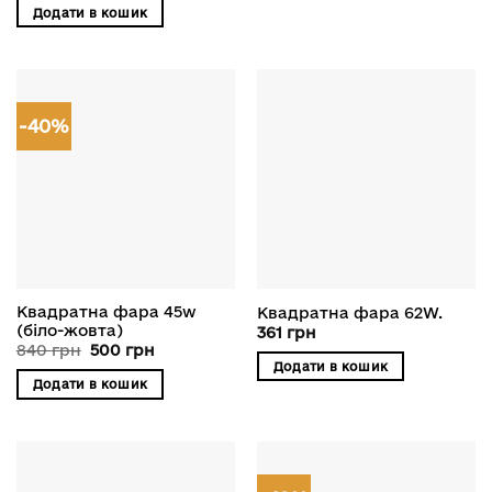
Додати в кошик
-40%
Квадратна фара 45w
Квадратна фара 62W.
(біло-жовта)
361
грн
Оригінальна
Поточна
840
грн
500
грн
ціна:
ціна:
Додати в кошик
840 грн.
500 грн.
Додати в кошик