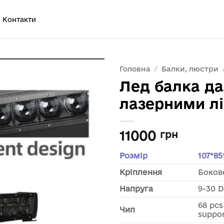
Контакти
Головна
/
Балки, люстри
Лед балка да
лазерними л
11000
грн
Розмір
107*8
Кріплення
Боков
Напруга
9-30 
68 pc
Чип
suppo