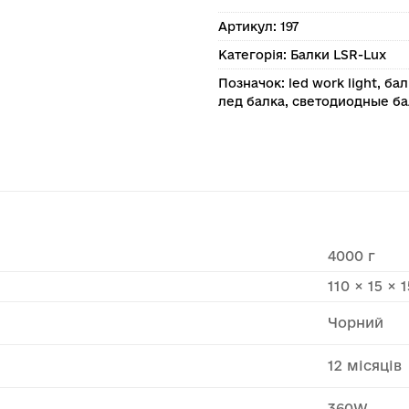
Артикул:
197
Категорія:
Балки LSR-Lux
Позначок:
led work light
,
бал
лед балка
,
светодиодные ба
4000 г
110 × 15 × 
Чорний
12 місяців
360W