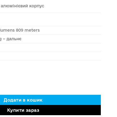
 алюмінієвий корпус
 lumens 809 meters
g – дальнє
а з лазерними лінзами 107см 360W кількість
Додати в кошик
Купити зараз