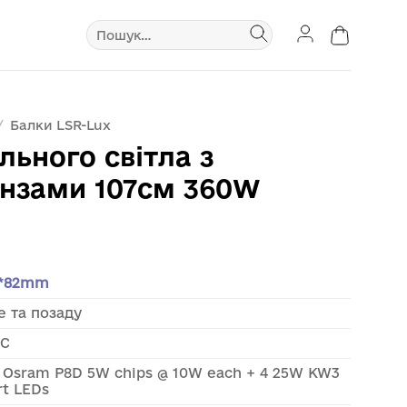
Шукати:
/
Балки LSR-Lux
льного світла з
інзами 107см 360W
5*82mm
е та позаду
DC
s Osram P8D 5W chips @ 10W each + 4 25W KW3
rt LEDs