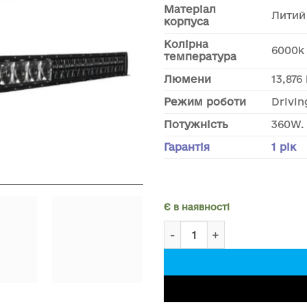
Матеріал
Литий
корпуса
Колірна
6000k
температура
Люмени
13,876
Режим роботи
Drivin
Потужність
360W.
Гарантія
1 рік
Є в наявності
Лед балка дального світл