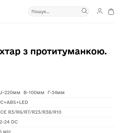
Шукати:
іхтар з протитуманкою.
Ш-220мм В-100мм Г-34мм
PC+ABS+LED
ECE R3/R6/R7/R23/R38/R10
2-24 DC
6 міс