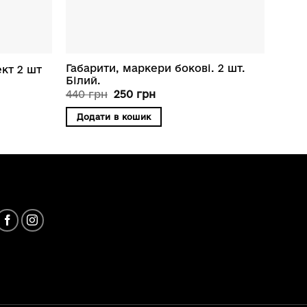
Габарити, маркери бокові. 2 шт.
кт 2 шт
Білий.
Оригінальна
Поточна
440
грн
250
грн
ціна:
ціна:
440 грн.
250 грн.
Додати в кошик