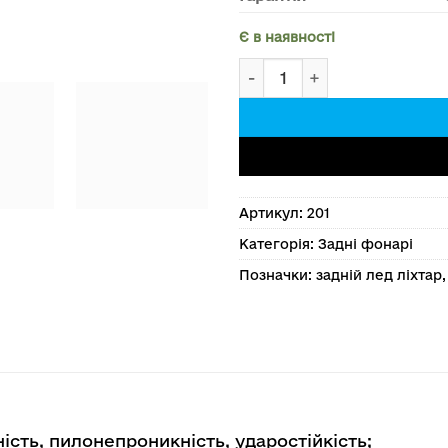
Є в наявності
Задній лед ліхтар з прот
Артикул:
201
Категорія:
Задні фонарі
Позначки:
задній лед ліхтар
сть, пилонепроникність, ударостійкість;