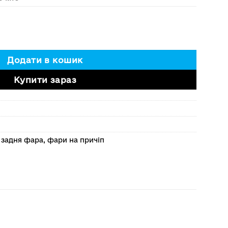
итуманкою. 1шт. кількість
Додати в кошик
Купити зараз
,
задня фара
,
фари на причіп