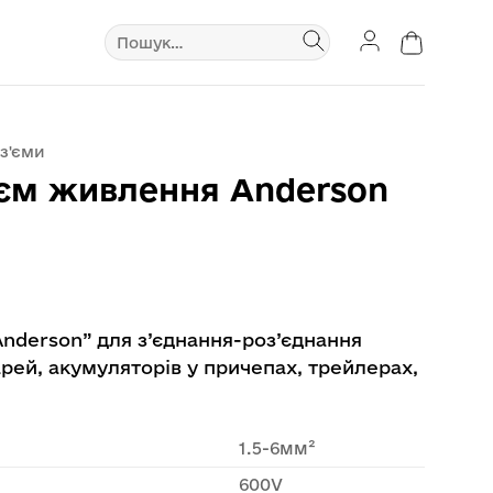
Шукати:
з'єми
’єм живлення Anderson
Anderson” для з’єднання-роз’єднання
рей, акумуляторів у причепах, трейлерах,
1.5-6мм²
600V