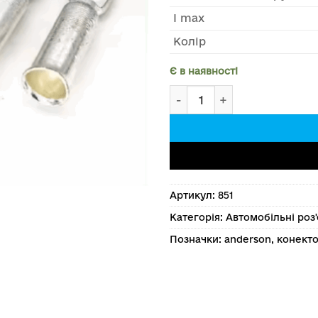
I max
Колір
Є в наявності
Силовий роз'єм живлення
Артикул:
851
Категорія:
Автомобільні роз
Позначки:
anderson
,
конект