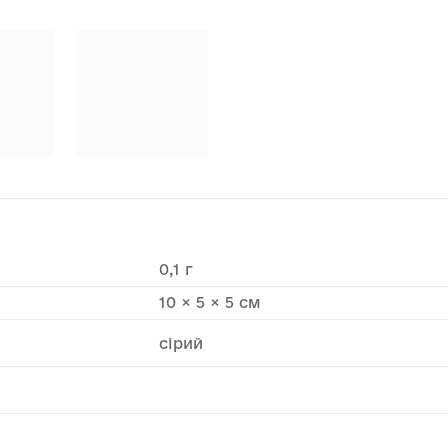
0,1 г
10 × 5 × 5 см
сірий