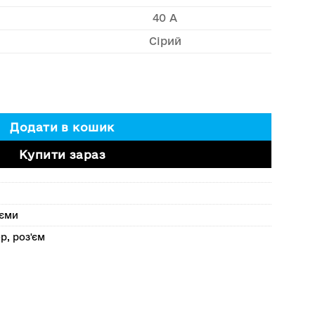
40 A
Сірий
 Anderson 40А 600V кількість
Додати в кошик
Купити зараз
'єми
ор
,
роз'єм