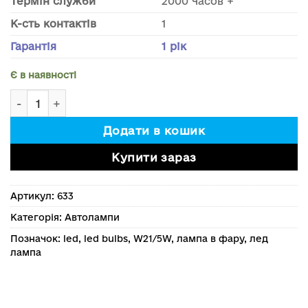
Термін служби
2000 часов +
К-сть контактів
1
Гарантія
1 рік
Є в наявності
Світлодіодна лампа W21/5W canbus. Комплект 2шт. Б
Додати в кошик
Купити зараз
Артикул:
633
Категорія:
Автолампи
Позначок:
led
,
led bulbs
,
W21/5W
,
лампа в фару
,
лед
лампа