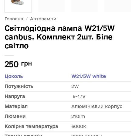
Головна
/
Автолампи
Світлодіодна лампа W21/5W
canbus. Комплект 2шт. Біле
світло
250
грн
Цоколь
W21/5W white
Потужність
2W
Напруга
9-17V
Матеріал
Алюмінієвий корпус
Люмени
210lm
Колірна температура
6000k