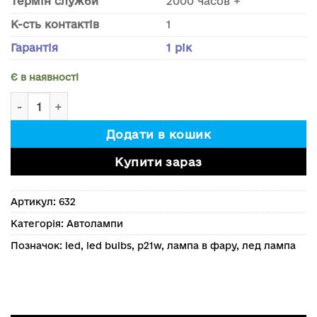
Термін служби
2000 часов +
К-сть контактів
1
Гарантія
1 рік
Є в наявності
Світлодіодна лампа P21W canbus. Комплект 2шт. Жов
Додати в кошик
Купити зараз
Артикул:
632
Категорія:
Автолампи
Позначок:
led
,
led bulbs
,
p21w
,
лампа в фару
,
лед лампа