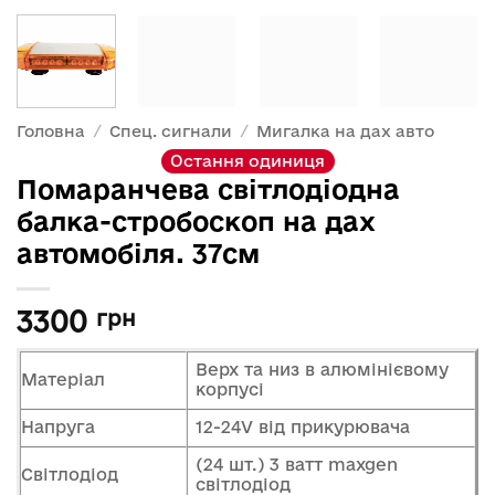
Головна
/
Спец. сигнали
/
Мигалка на дах авто
Остання одиниця
Помаранчева світлодіодна
балка-стробоскоп на дах
автомобіля. 37см
3300
грн
Верх та низ в алюмінієвому
Матеріал
корпусі
Напруга
12-24V від прикурювача
(24 шт.) 3 ватт maxgen
Світлодіод
світлодіод