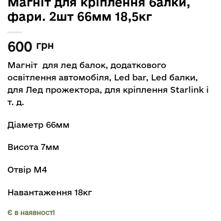
Магніт для кріплення балки,
фари. 2шт 66мм 18,5кг
600
грн
Магніт для лед балок, додаткового
освітлення автомобіля, Led bar, Led балки,
для Лед прожектора, для кріплення Starlink і
т. д.
Діаметр 66мм
Висота 7мм
Отвір М4
Навантаження 18кг
Є в наявності