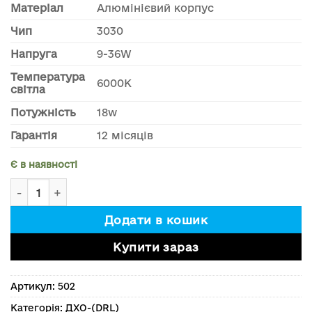
Матеріал
Алюмінієвий корпус
Чип
3030
Напруга
9-36W
Температура
6000К
світла
Потужність
18w
Гарантія
12 місяців
Є в наявності
Денні ходові вогні - лед фара 18w кількість
Додати в кошик
Купити зараз
Артикул:
502
Категорія:
ДХО-(DRL)