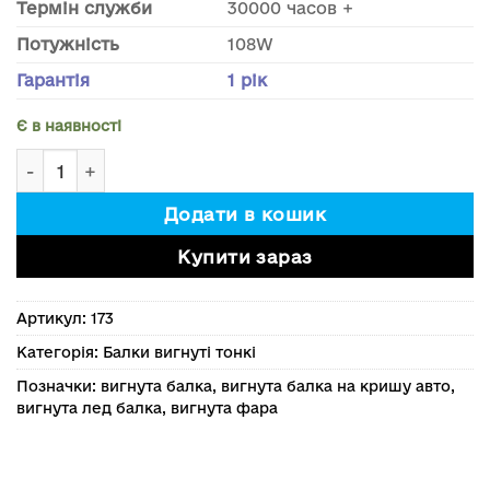
Термін служби
30000 часов +
Потужність
108W
Гарантія
1 рік
Є в наявності
Тонка вигнута балка розсіяне світло 100 см кількіст
Додати в кошик
Купити зараз
Артикул:
173
Категорія:
Балки вигнуті тонкі
Позначки:
вигнута балка
,
вигнута балка на кришу авто
,
вигнута лед балка
,
вигнута фара