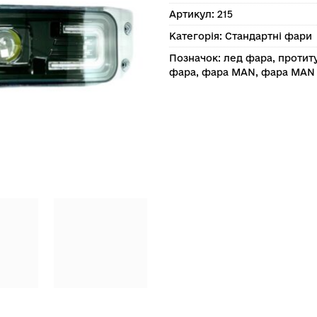
Артикул:
215
Категорія:
Стандартні фари
Позначок:
лед фара
,
протит
фара
,
фара MAN
,
фара MAN