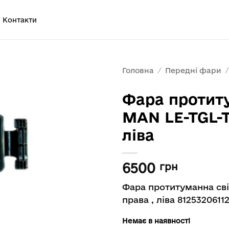
Контакти
Головна
/
Передні фари
/
Фара протит
MAN LE-TGL-
ліва
6500
грн
Фара протитуманна св
права , ліва 81253206112
Немає в наявності