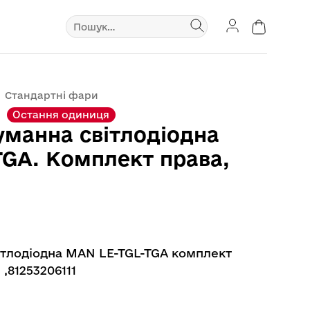
Шукати:
Стандартні фари
Остання одиниця
уманна світлодіодна
TGA. Комплект права,
ітлодіодна MAN LE-TGL-TGA комплект
 ,81253206111