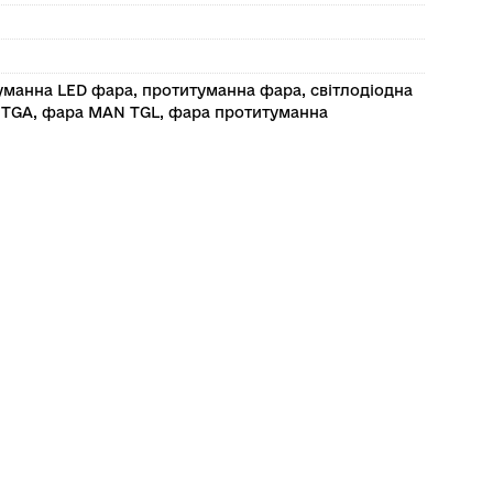
уманна LED фара
,
протитуманна фара
,
світлодіодна
 TGA
,
фара MAN TGL
,
фара протитуманна